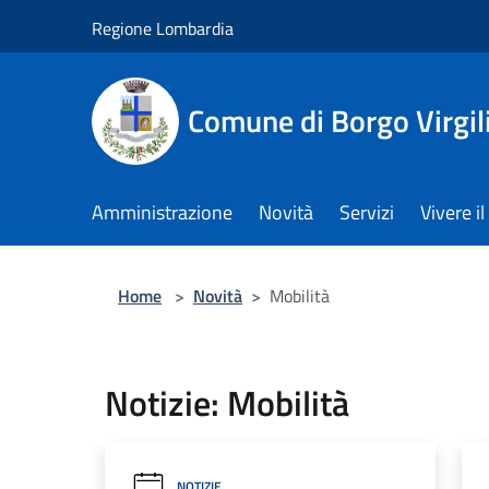
Salta al contenuto principale
Regione Lombardia
Comune di Borgo Virgil
Amministrazione
Novità
Servizi
Vivere 
Home
>
Novità
>
Mobilità
Notizie: Mobilità
NOTIZIE