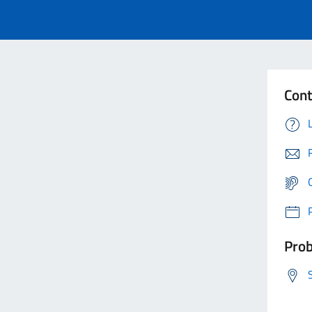
Cont
Prob