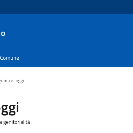
io
il Comune
genitori oggi
oggi
 genitorialità