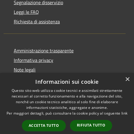
Segnalazione disservizio
Leggi le FAQ
Richiesta di assistenza
Amministrazione trasparente
Informativa privacy
Note legali
×
Dichiarazione di accessibilità
Informazioni sui cookie
Questo sito web utilizza cookie tecnici e assimilati strettamente
necessari al corretto funzionamento e alla navigazione del sito,
nonché un cookie tecnico analitico al solo fine di elaborare
informazioni statistiche, aggregate e anonime.
RSS
Copyright © 2026 • Comune di
Per maggiori dettagli, può consultare la cookie policy al seguente
link
Accessibilità
Borgo Virgilio • Powered by
Privacy
Municipium
Accesso
•
RIFIUTA TUTTO
ACCETTA TUTTO
Cookie
redazione