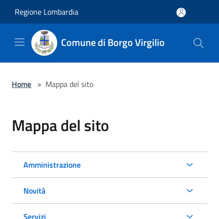
Salta al contenuto principale
Regione Lombardia
Comune di Borgo Virgilio
Home
>
Mappa del sito
Mappa del sito
Amministrazione
Novità
Servizi