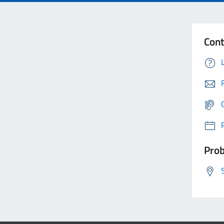
Cont
Prob