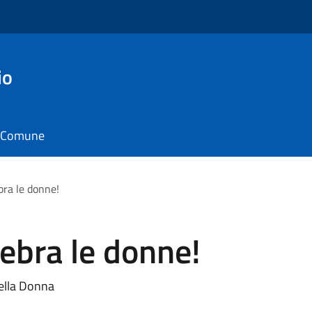
io
il Comune
ebra le donne!
lebra le donne!
della Donna