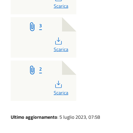
PDF
Scarica
3
PDF
Scarica
2
PDF
Scarica
Ultimo aggiornamento
: 5 luglio 2023, 07:58