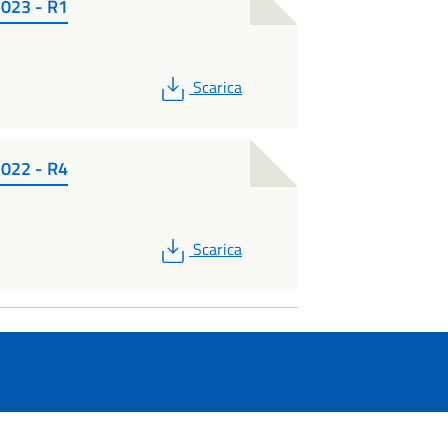
023 - R1
PDF
Scarica
022 - R4
PDF
Scarica