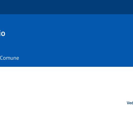
io
il Comune
Ved