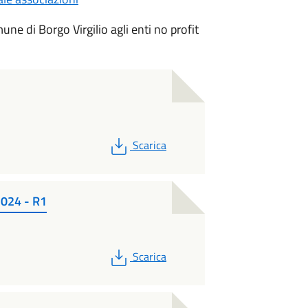
mune di Borgo Virgilio agli enti no profit
PDF
Scarica
024 - R1
PDF
Scarica