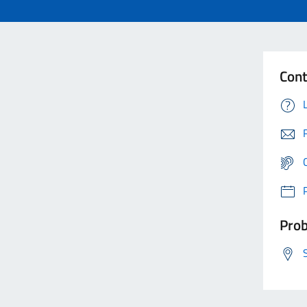
Cont
Prob