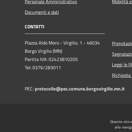
Personale Amministrativo
Mobilità e
Documenti e dati
CONTATTI
Piazza Aldo Moro - Virgilio, 1 - 46034
Prenotaz
Borgo Virgilio (MN)
Segnalazi
Partita IVA: 02423810205
Leggi le 
Tel: 0376/283011
Richiesta 
PEC:
protocollo@pec.comune.borgovirgilio.mn.it
Questo sito 
alla navig