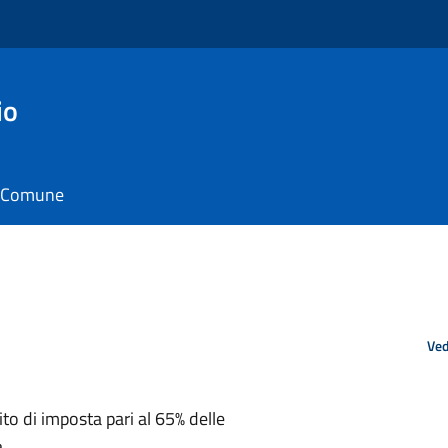
io
il Comune
Ved
to di imposta pari al 65% delle
.