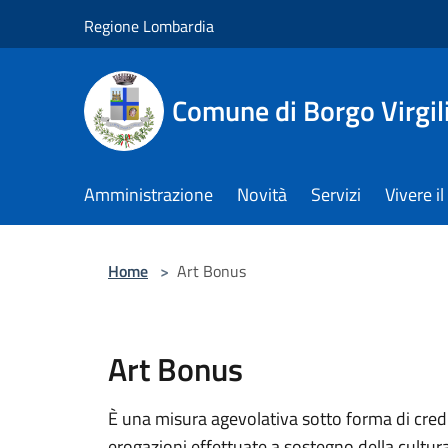
Salta al contenuto principale
Regione Lombardia
Comune di Borgo Virgil
Amministrazione
Novità
Servizi
Vivere 
Home
>
Art Bonus
Art Bonus
È una misura agevolativa sotto forma di credi
erogazioni effettuate a sostegno della cultura