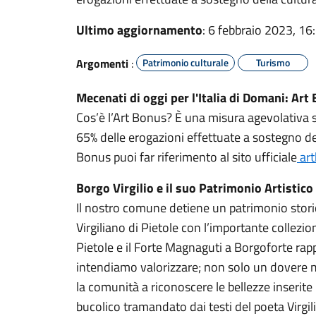
Ultimo aggiornamento
: 6 febbraio 2023, 16
Argomenti
:
Patrimonio culturale
Turismo
Mecenati di oggi per l'Italia di Domani: Art
Cos’è l’Art Bonus? È una misura agevolativa s
65% delle erogazioni effettuate a sostegno dell
Bonus puoi far riferimento al sito ufficiale
art
Borgo Virgilio e il suo Patrimonio Artistico
Il nostro comune detiene un patrimonio storic
Virgiliano di Pietole con l’importante collezion
Pietole e il Forte Magnaguti a Borgoforte rap
intendiamo valorizzare; non solo un dovere m
la comunità a riconoscere le bellezze inserit
bucolico tramandato dai testi del poeta Virgi