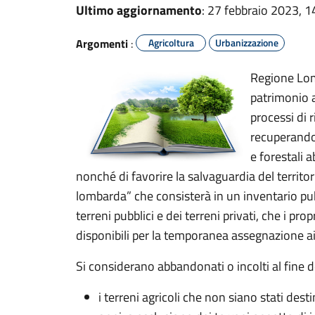
Ultimo aggiornamento
: 27 febbraio 2023, 1
Argomenti
:
Agricoltura
Urbanizzazione
Regione Lomb
patrimonio a
processi di 
recuperando 
e forestali 
nonché di favorire la salvaguardia del territori
lombarda” che consisterà in un inventario pu
terreni pubblici e dei terreni privati, che i pro
disponibili per la temporanea assegnazione ai
S
i considerano abbandonati o incolti al fine d
i terreni agricoli che non siano stati des