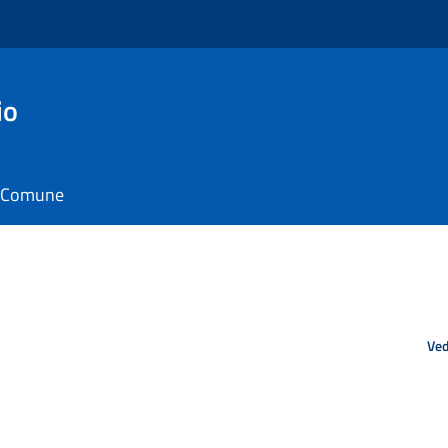
io
il Comune
Ved