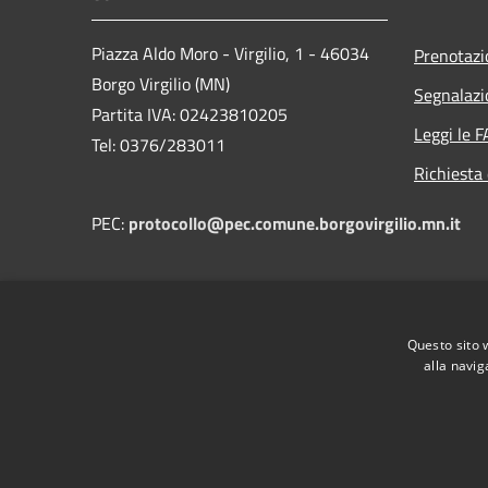
Piazza Aldo Moro - Virgilio, 1 - 46034
Prenotaz
Borgo Virgilio (MN)
Segnalazi
Partita IVA: 02423810205
Leggi le 
Tel: 0376/283011
Richiesta 
PEC:
protocollo@pec.comune.borgovirgilio.mn.it
Questo sito 
alla navig
RSS
Accessibilità
Privacy
Cookie
Mappa de