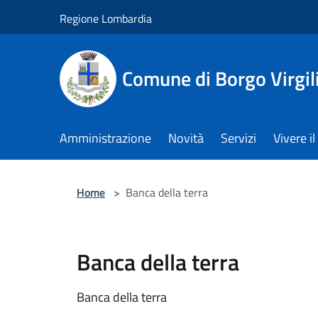
Salta al contenuto principale
Regione Lombardia
Comune di Borgo Virgil
Amministrazione
Novità
Servizi
Vivere 
Home
>
Banca della terra
Banca della terra
Banca della terra