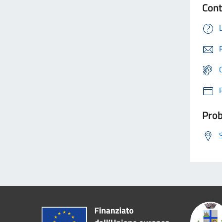
Cont
Prob