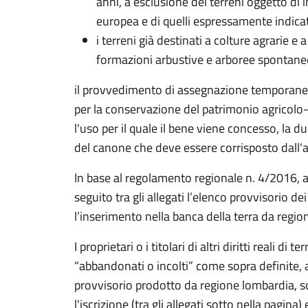
anni, a esclusione dei terreni oggetto di
europea e di quelli espressamente indicat
i terreni già destinati a colture agrarie e 
formazioni arbustive e arboree spontane
il provvedimento di assegnazione temporanea
per la conservazione del patrimonio agricolo-f
l'uso per il quale il bene viene concesso, la
del canone che deve essere corrisposto dall'
In base al regolamento regionale n. 4/2016, a
seguito tra gli allegati
l’elenco provvisorio dei 
l’inserimento nella banca della terra da regio
I
proprietari o i titolari di altri diritti reali di 
“abbandonati o incolti” come sopra definite, 
provvisorio prodotto da regione lombardia, so
l'iscrizione (tra gli allegati sotto nella pagi