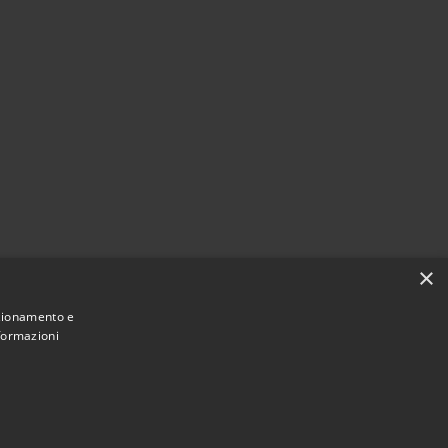
×
nzionamento e
nformazioni
Municipium
Accesso
une di Borgo Virgilio • Powered by
•