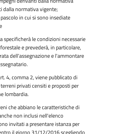
 impegni derivanti dalla normativa
i dalla normativa vigente;
a pascolo in cui si sono insediate
e
 specificherà le condizioni necessarie
orestale e prevederà, in particolare,
 durata dell'assegnazione e l'ammontare
assegnatario.
rt. 4, comma 2, viene pubblicato di
terreni privati censiti e proposti per
ne lombardia.
terreni che abbiano le caratteristiche di
anche non inclusi nell'elenco
no invitati a presentare istanza per
na) entro il giorno 31/12/2016 scegliendo