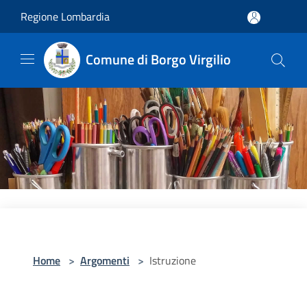
Salta al contenuto principale
Regione Lombardia
Comune di Borgo Virgilio
Home
>
Argomenti
>
Istruzione