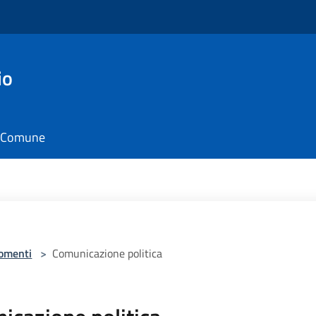
io
il Comune
omenti
>
Comunicazione politica