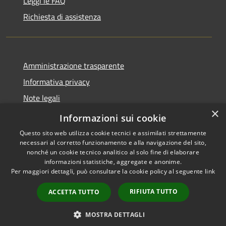
Leggi le FAQ
Richiesta di assistenza
Amministrazione trasparente
Informativa privacy
Note legali
×
Dichiarazione di accessibilità
Informazioni sui cookie
Questo sito web utilizza cookie tecnici e assimilati strettamente
necessari al corretto funzionamento e alla navigazione del sito,
nonché un cookie tecnico analitico al solo fine di elaborare
informazioni statistiche, aggregate e anonime.
RSS
Copyright © 2026 • Comune di
Per maggiori dettagli, può consultare la cookie policy al seguente
link
Accessibilità
Borgo Virgilio • Powered by
Privacy
Municipium
Accesso
•
RIFIUTA TUTTO
ACCETTA TUTTO
Cookie
redazione
Mappa del sito
MOSTRA DETTAGLI