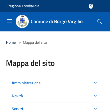
Salta al contenuto principale
Regione Lombardia
Comune di Borgo Virgilio
Home
>
Mappa del sito
Mappa del sito
Amministrazione
Novità
Servizi