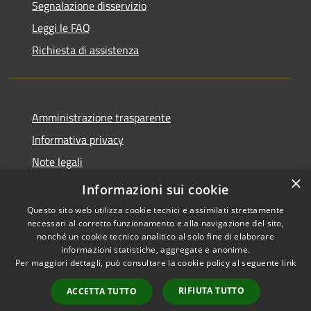
Segnalazione disservizio
Leggi le FAQ
Richiesta di assistenza
Amministrazione trasparente
Informativa privacy
Note legali
×
Dichiarazione di accessibilità
Informazioni sui cookie
Questo sito web utilizza cookie tecnici e assimilati strettamente
necessari al corretto funzionamento e alla navigazione del sito,
nonché un cookie tecnico analitico al solo fine di elaborare
informazioni statistiche, aggregate e anonime.
RSS
Copyright © 2026 • Comune di
Per maggiori dettagli, può consultare la cookie policy al seguente
link
Accessibilità
Borgo Virgilio • Powered by
Privacy
Municipium
Accesso
•
RIFIUTA TUTTO
ACCETTA TUTTO
Cookie
redazione