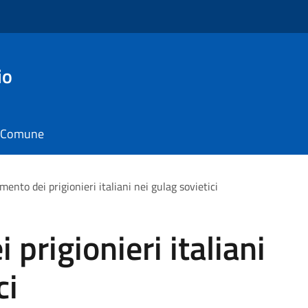
io
il Comune
amento dei prigionieri italiani nei gulag sovietici
 prigionieri italiani
ci