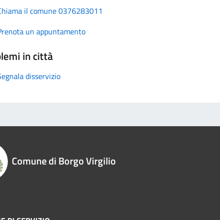
Chiama il comune 0376283011
Prenota un appuntamento
lemi in città
Segnala disservizio
Comune di Borgo Virgilio