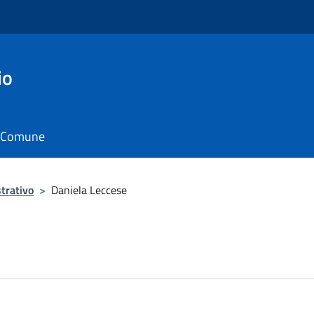
io
il Comune
trativo
>
Daniela Leccese