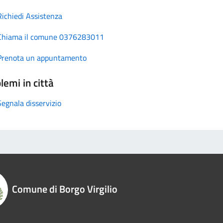
Richiedi Assistenza
Chiama il comune 0376283011
Prenota un appuntamento
lemi in città
Segnala disservizio
Comune di Borgo Virgilio