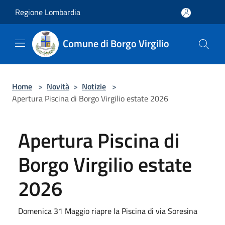
Salta al contenuto principale
Regione Lombardia
Comune di Borgo Virgilio
Home
>
Novità
>
Notizie
>
Apertura Piscina di Borgo Virgilio estate 2026
Apertura Piscina di
Borgo Virgilio estate
2026
Domenica 31 Maggio riapre la Piscina di via Soresina