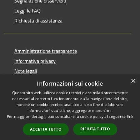
Segnalazione disservizio
Leggi le FAQ
Richiesta di assistenza
Amministrazione trasparente
Informativa privacy
Note legali
×
Dichiarazione di accessibilità
Informazioni sui cookie
Questo sito web utilizza cookie tecnici e assimilati strettamente
necessari al corretto funzionamento e alla navigazione del sito,
nonché un cookie tecnico analitico al solo fine di elaborare
informazioni statistiche, aggregate e anonime.
RSS
Copyright © 2026 • Comune di
Per maggiori dettagli, può consultare la cookie policy al seguente
link
Accessibilità
Borgo Virgilio • Powered by
Privacy
Municipium
Accesso
•
RIFIUTA TUTTO
ACCETTA TUTTO
Cookie
redazione