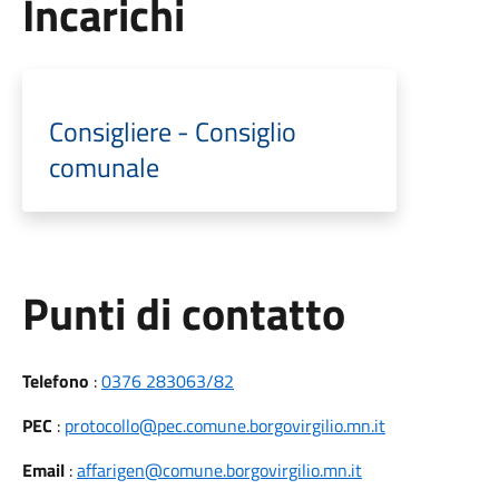
Incarichi
Consigliere - Consiglio
comunale
Punti di contatto
Telefono
:
0376 283063/82
PEC
:
protocollo@pec.comune.borgovirgilio.mn.it
Email
:
affarigen@comune.borgovirgilio.mn.it