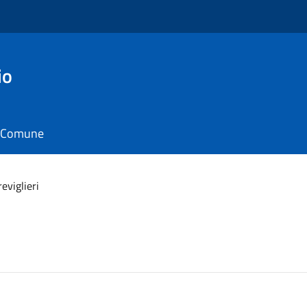
io
il Comune
eviglieri
i