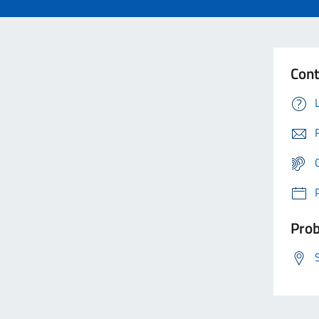
Cont
Prob