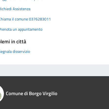
Richiedi Assistenza
Chiama il comune 0376283011
Prenota un appuntamento
lemi in città
Segnala disservizio
Comune di Borgo Virgilio