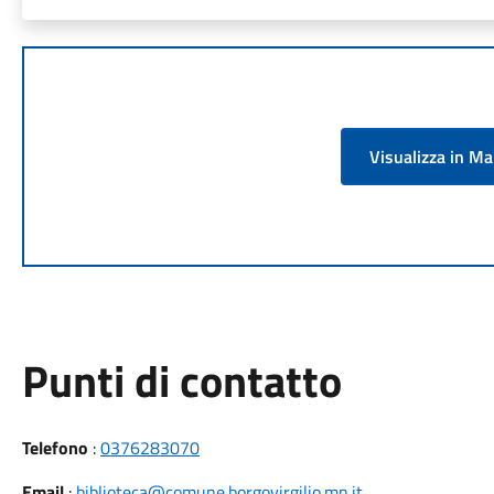
Visualizza in M
Punti di contatto
Telefono
:
0376283070
Email
:
biblioteca@comune.borgovirgilio.mn.it