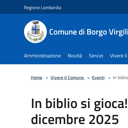
Salta al contenuto principale
Regione Lombardia
Comune di Borgo Virgil
Amministrazione
Novità
Servizi
Vivere 
Home
>
Vivere il Comune
>
Eventi
>
In bibl
In biblio si gio
dicembre 2025