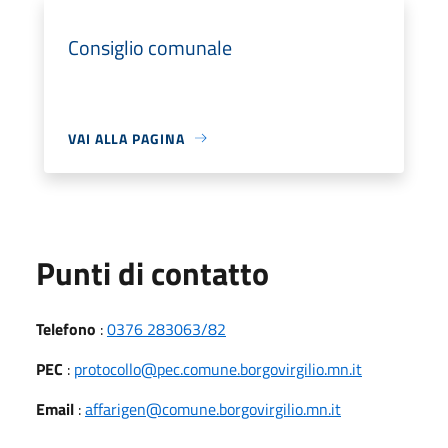
Consiglio comunale
VAI ALLA PAGINA
Punti di contatto
Telefono
:
0376 283063/82
PEC
:
protocollo@pec.comune.borgovirgilio.mn.it
Email
:
affarigen@comune.borgovirgilio.mn.it