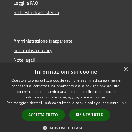
Leggi le FAQ
Richiesta di assistenza
Amministrazione trasparente
Informativa privacy
Note legali
×
Dichiarazione di accessibilità
Informazioni sui cookie
Questo sito web utilizza cookie tecnici e assimilati strettamente
necessari al corretto funzionamento e alla navigazione del sito,
nonché un cookie tecnico analitico al solo fine di elaborare
informazioni statistiche, aggregate e anonime.
RSS
Copyright © 2026 • Comune di
Per maggiori dettagli, può consultare la cookie policy al seguente
link
Accessibilità
Borgo Virgilio • Powered by
Privacy
Municipium
Accesso
•
RIFIUTA TUTTO
ACCETTA TUTTO
Cookie
redazione
Mappa del sito
MOSTRA DETTAGLI