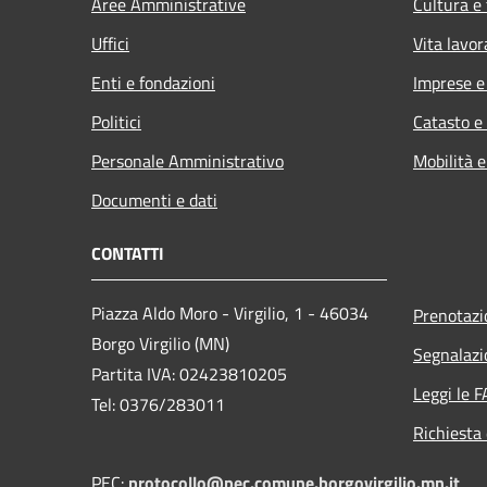
Aree Amministrative
Cultura e
Uffici
Vita lavor
Enti e fondazioni
Imprese 
Politici
Catasto e
Personale Amministrativo
Mobilità e
Documenti e dati
CONTATTI
Piazza Aldo Moro - Virgilio, 1 - 46034
Prenotaz
Borgo Virgilio (MN)
Segnalazi
Partita IVA: 02423810205
Leggi le 
Tel: 0376/283011
Richiesta 
PEC:
protocollo@pec.comune.borgovirgilio.mn.it