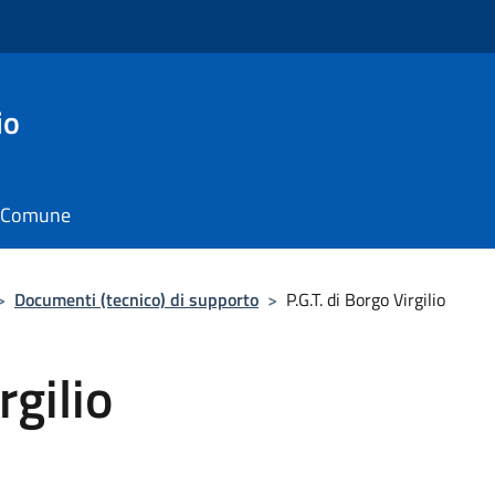
io
il Comune
>
Documenti (tecnico) di supporto
>
P.G.T. di Borgo Virgilio
rgilio