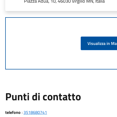
Piazza Adua, 10, 46030 Virgilio MN, Italia
Visualizza in M
Punti di contatto
telefono
:
3518680741