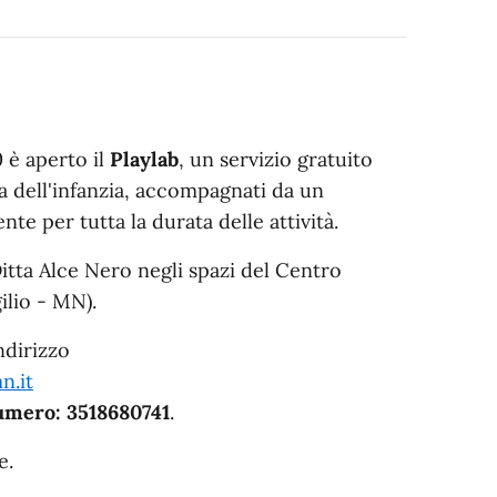
0 è aperto il
Playlab
, un servizio gratuito
a dell'infanzia, accompagnati da un
te per tutta la durata delle attività.
 Ditta Alce Nero negli spazi del Centro
gilio - MN).
ndirizzo
n.it
numero: 3518680741
.
e.