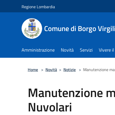
Salta al contenuto principale
Regione Lombardia
Comune di Borgo Virgil
Amministrazione
Novità
Servizi
Vivere 
Home
>
Novità
>
Notizie
>
Manutenzione marc
Manutenzione ma
Nuvolari