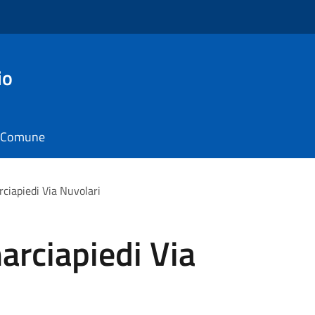
io
il Comune
iapiedi Via Nuvolari
rciapiedi Via