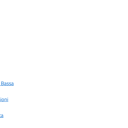
a Bassa
ioni
ta