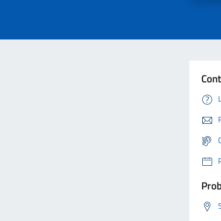
Cont
Prob