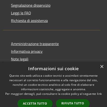
Segnalazione disservizio
Leggi le FAQ
Richiesta di assistenza
Amministrazione trasparente
Informativa privacy
Note legali
×
Dichiarazione di accessibilità
Informazioni sui cookie
Questo sito web utilizza cookie tecnici e assimilati strettamente
necessari al corretto funzionamento e alla navigazione del sito,
nonché un cookie tecnico analitico al solo fine di elaborare
informazioni statistiche, aggregate e anonime.
RSS
Copyright © 2026 • Comune di
Per maggiori dettagli, può consultare la cookie policy al seguente
link
Accessibilità
Borgo Virgilio • Powered by
Privacy
Municipium
Accesso
•
RIFIUTA TUTTO
ACCETTA TUTTO