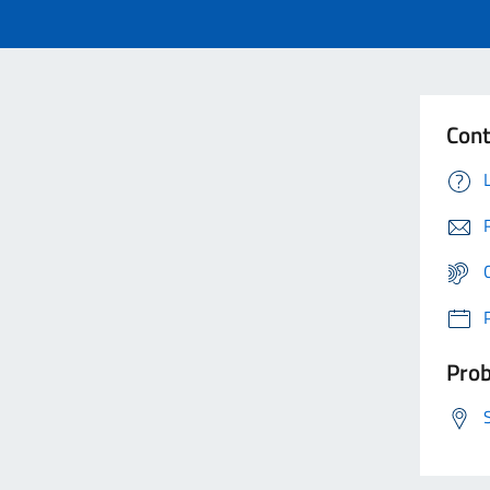
Cont
Prob