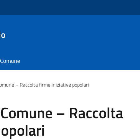
io
il Comune
omune – Raccolta firme iniziative popolari
l Comune – Raccolta
popolari