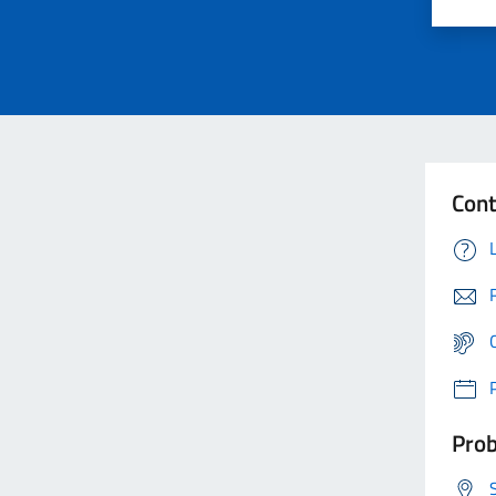
Cont
Prob