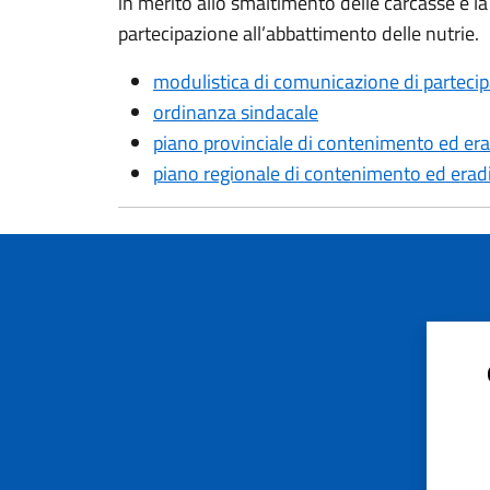
in merito allo smaltimento delle carcasse e l
partecipazione all’abbattimento delle nutrie.
modulistica di comunicazione di partecipa
ordinanza sindacale
piano provinciale di contenimento ed era
piano regionale di contenimento ed erad