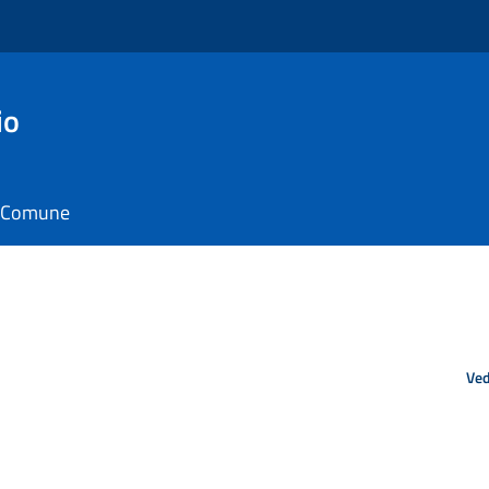
io
il Comune
Ved