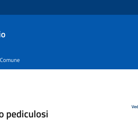
io
il Comune
Ved
o pediculosi