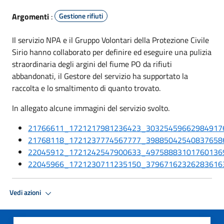
Argomenti
:
Gestione rifiuti
Il servizio NPA e il Gruppo Volontari della Protezione Civile
Sirio hanno collaborato per definire ed eseguire una pulizia
straordinaria degli argini del fiume PO da rifiuti
abbandonati, il Gestore del servizio ha supportato la
raccolta e lo smaltimento di quanto trovato.
In allegato alcune immagini del servizio svolto.
21766611_1721217981236423_303254596629849176
21768118_1721237774567777_398850425408376586
22045912_1721242547900633_497588831017601369
22045966_1721230711235150_379671623262836163
Vedi azioni