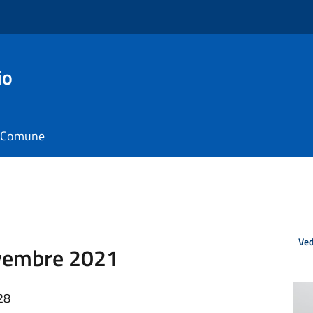
io
il Comune
Ved
ovembre 2021
28