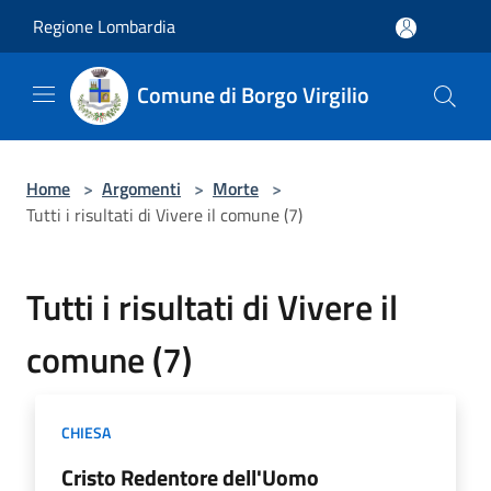
Salta al contenuto principale
Regione Lombardia
Comune di Borgo Virgilio
Home
>
Argomenti
>
Morte
>
Tutti i risultati di Vivere il comune (7)
Tutti i risultati di Vivere il
comune (7)
CHIESA
Cristo Redentore dell'Uomo