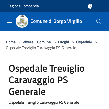
Salta al contenuto principale
Regione Lombardia
Comune di Borgo Virgilio
Home
>
Vivere il Comune
>
Luoghi
>
Ospedale
>
Ospedale Treviglio Caravaggio PS Generale
Ospedale Treviglio
Caravaggio PS
Generale
Ospedale Treviglio Caravaggio PS Generale