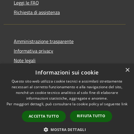
Leggi le FAQ
Richiesta di assistenza
Amministrazione trasparente
Informativa privacy
Note legali
×
Dichiarazione di accessibilità
Informazioni sui cookie
Questo sito web utilizza cookie tecnici e assimilati strettamente
necessari al corretto funzionamento e alla navigazione del sito,
nonché un cookie tecnico analitico al solo fine di elaborare
informazioni statistiche, aggregate e anonime.
RSS
Copyright © 2026 • Comune di
Per maggiori dettagli, può consultare la cookie policy al seguente
link
Accessibilità
Borgo Virgilio • Powered by
Privacy
Municipium
Accesso
•
RIFIUTA TUTTO
ACCETTA TUTTO
Cookie
redazione
Mappa del sito
MOSTRA DETTAGLI