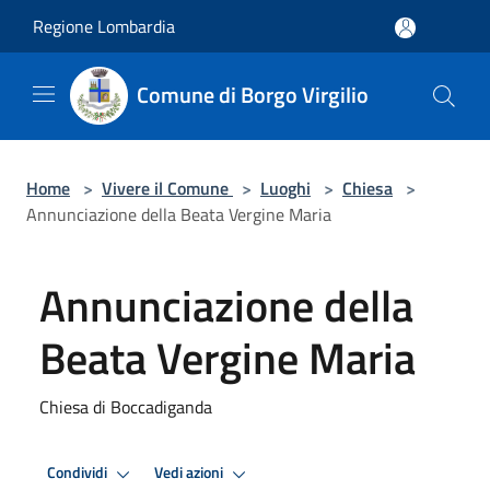
Salta al contenuto principale
Regione Lombardia
Comune di Borgo Virgilio
Home
>
Vivere il Comune
>
Luoghi
>
Chiesa
>
Annunciazione della Beata Vergine Maria
Annunciazione della
Beata Vergine Maria
Chiesa di Boccadiganda
Condividi
Vedi azioni