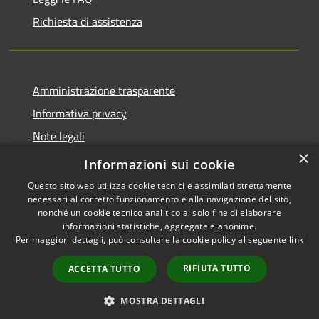
Richiesta di assistenza
Amministrazione trasparente
Informativa privacy
Note legali
×
Dichiarazione di accessibilità
Informazioni sui cookie
Questo sito web utilizza cookie tecnici e assimilati strettamente
necessari al corretto funzionamento e alla navigazione del sito,
nonché un cookie tecnico analitico al solo fine di elaborare
informazioni statistiche, aggregate e anonime.
RSS
Copyright © 2026 • Comune di
Per maggiori dettagli, può consultare la cookie policy al seguente
link
Accessibilità
Borgo Virgilio • Powered by
Privacy
Municipium
Accesso
•
RIFIUTA TUTTO
ACCETTA TUTTO
Cookie
redazione
Mappa del sito
MOSTRA DETTAGLI