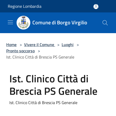
Salta al contenuto principale
Regione Lombardia
Comune di Borgo Virgilio
Home
>
Vivere il Comune
>
Luoghi
>
Pronto soccorso
>
Ist. Clinico Città di Brescia PS Generale
Ist. Clinico Città di
Brescia PS Generale
Ist. Clinico Città di Brescia PS Generale