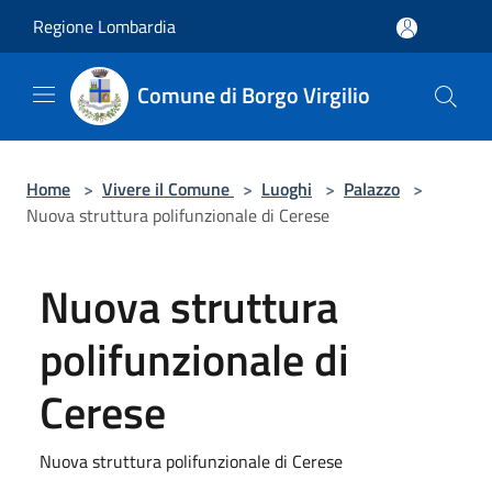
Salta al contenuto principale
Regione Lombardia
Comune di Borgo Virgilio
Home
>
Vivere il Comune
>
Luoghi
>
Palazzo
>
Nuova struttura polifunzionale di Cerese
Nuova struttura
polifunzionale di
Cerese
Nuova struttura polifunzionale di Cerese