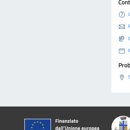
Cont
Prob