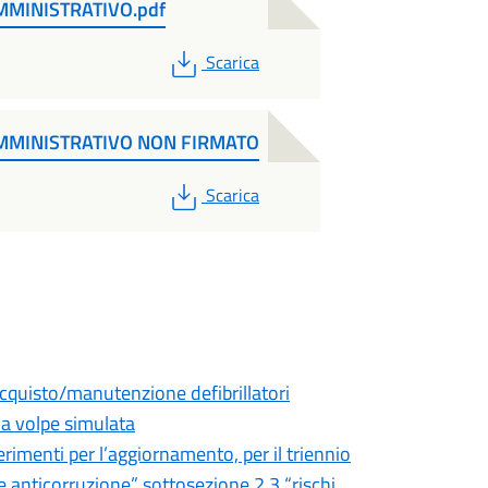
MMINISTRATIVO.pdf
PDF
Scarica
MMINISTRATIVO NON FIRMATO
PDF
Scarica
acquisto/manutenzione defibrillatori
la volpe simulata
rimenti per l’aggiornamento, per il triennio
 anticorruzione” sottosezione 2.3 “rischi