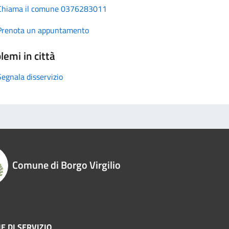
Chiama il comune 0376283011
Prenota un appuntamento
lemi in città
Segnala disservizio
Comune di Borgo Virgilio
E DI SERVIZIO