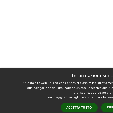
Informazioni sui 
Questo sito web utilizza cookie tecnici e assimilati strettam
alla navigazione del sito, nonché un cookie tecnico analitic
statistiche, aggregate e a
Per maggiori dettagli, può consultare la coo
RIF
ACCETTA TUTTO