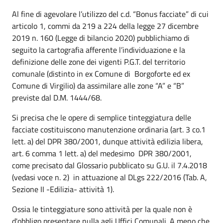
Al fine di agevolare l’utilizzo del c.d. “Bonus facciate” di cui
articolo 1, commi da 219 a 224 della legge 27 dicembre
2019 n. 160 (Legge di bilancio 2020) pubblichiamo di
seguito la cartografia afferente l’individuazione e la
definizione delle zone dei vigenti P.G.T. del territorio
comunale (distinto in ex Comune di Borgoforte ed ex
Comune di Virgilio) da assimilare alle zone “A” e “B”
previste dal D.M. 1444/68.
Si precisa che le opere di semplice tinteggiatura delle
facciate costituiscono
manutenzione
ordinaria
(art. 3 co.1
lett. a) del DPR 380/2001, dunque
attivit
à
edilizia
libera
,
art. 6 comma 1 lett. a) del medesimo DPR 380/2001,
come precisato dal Glossario pubblicato su G.U. il 7.4.2018
(vedasi voce n. 2) in attuazione al DLgs 222/2016 (Tab. A,
Sezione II -
Edilizia
-
attivit
à 1).
Ossia le tinteggiature sono
attivit
à per la quale non è
d'obbligo presentare nulla agli Uffici Comunali. A meno che