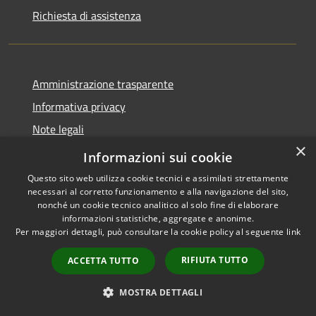
Richiesta di assistenza
Amministrazione trasparente
Informativa privacy
Note legali
×
Dichiarazione di accessibilità
Informazioni sui cookie
Questo sito web utilizza cookie tecnici e assimilati strettamente
necessari al corretto funzionamento e alla navigazione del sito,
nonché un cookie tecnico analitico al solo fine di elaborare
informazioni statistiche, aggregate e anonime.
RSS
Copyright © 2026 • Comune di
Per maggiori dettagli, può consultare la cookie policy al seguente
link
Accessibilità
Borgo Virgilio • Powered by
Privacy
Municipium
Accesso
•
RIFIUTA TUTTO
ACCETTA TUTTO
Cookie
redazione
Mappa del sito
MOSTRA DETTAGLI