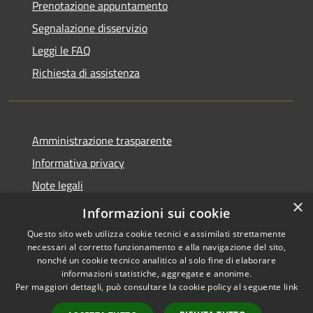
Prenotazione appuntamento
Segnalazione disservizio
Leggi le FAQ
Richiesta di assistenza
Amministrazione trasparente
Informativa privacy
Note legali
×
Dichiarazione di accessibilità
Informazioni sui cookie
Questo sito web utilizza cookie tecnici e assimilati strettamente
necessari al corretto funzionamento e alla navigazione del sito,
nonché un cookie tecnico analitico al solo fine di elaborare
informazioni statistiche, aggregate e anonime.
RSS
Copyright © 2026 • Comune di
Per maggiori dettagli, può consultare la cookie policy al seguente
link
Accessibilità
Borgo Virgilio • Powered by
Privacy
Municipium
Accesso
•